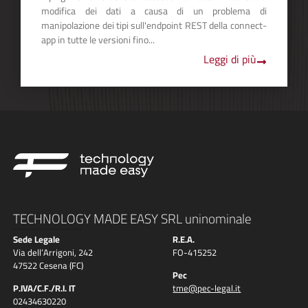
modifica dei dati a causa di un problema di
manipolazione dei tipi sull'endpoint REST della connect-
app in tutte le versioni fino...
Leggi di più
TECHNOLOGY MADE EASY SRL uninominale
Sede Legale
R.E.A.
Via dell’Arrigoni, 242
FO-415252
47522 Cesena (FC)
Pec
P.IVA/C.F./R.I. IT
tme@pec-legal.it
02434630220