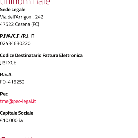
uninominale
Sede Legale
Via dell’Arrigoni, 242
47522 Cesena (FC)
P.IVA/C.F./R.I. IT
02434630220
Codice Destinatario Fattura Elettronica
JI3TXCE
R.E.A.
FO-415252
Pec
tme@pec-legal.it
Capitale Sociale
€10.000 i.v.