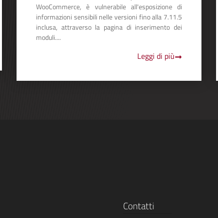
WooCommerce, è vulnerabile all'esposizione di
informazioni sensibili nelle versioni fino alla 7.11.5
inclusa, attraverso la pagina di inserimento dei
moduli....
Leggi di più
Contatti