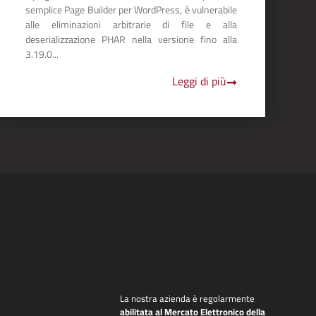
semplice Page Builder per WordPress, è vulnerabile
alle eliminazioni arbitrarie di file e alla
deserializzazione PHAR nella versione fino alla
3.19.0...
Leggi di più
La nostra azienda è regolarmente
abilitata al Mercato Elettronico della