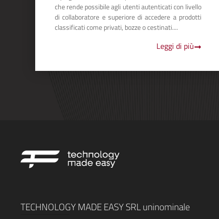
che rende possibile agli utenti autenticati con livello
di collaboratore e superiore di accedere a prodotti
classificati come privati, bozze o cestinati....
Leggi di più
TECHNOLOGY MADE EASY SRL uninominale