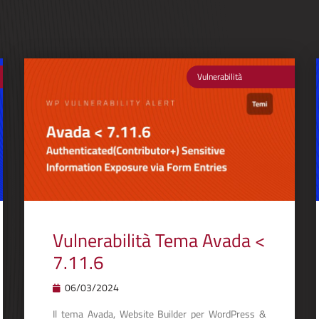
Vulnerabilità
Vulnerabilità Tema Avada <
7.11.6
06/03/2024
Il tema Avada, Website Builder per WordPress &