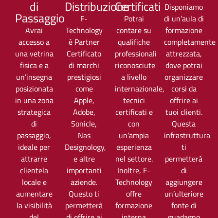
di
Distribuzione
Certificati
Disponiamo
Passaggio
F-
Potrai
di un’aula di
Avrai
Technology
contare su
formazione
accesso a
è Partner
qualifiche
completamente
una vetrina
Certificato
professionali
attrezzata,
fisica e a
di marchi
riconosciute
dove potrai
un’insegna
prestigiosi
a livello
organizzare
posizionata
come
internazionale,
corsi da
in una zona
Apple,
tecnici
offrire ai
strategica
Adobe,
certificati e
tuoi clienti.
di
Sonicle,
con
Questa
passaggio,
Nas
un’ampia
infrastruttura
ideale per
Designology,
esperienza
ti
attrarre
e altre
nel settore.
permetterà
clientela
importanti
Inoltre, F-
di
locale e
aziende.
Technology
aggiungere
aumentare
Questo ti
offre
un’ulteriore
la visibilità
permetterà
formazione
fonte di
del
di offrire ai
interna
guadagno