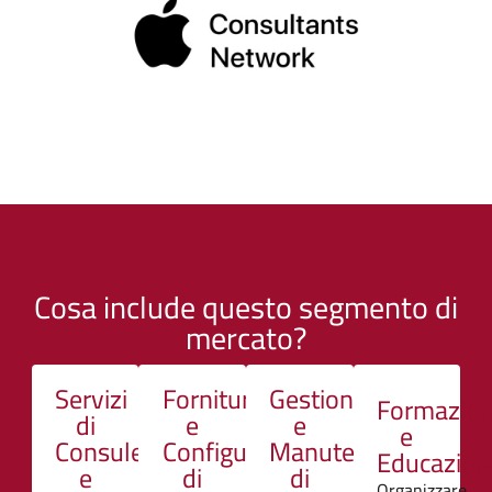
Cosa include questo segmento di
mercato?
Servizi
Fornitura
Gestione
Formazio
di
e
e
e
Consulenza
Configurazione
Manutenzione
Educazion
e
di
di
Organizzare