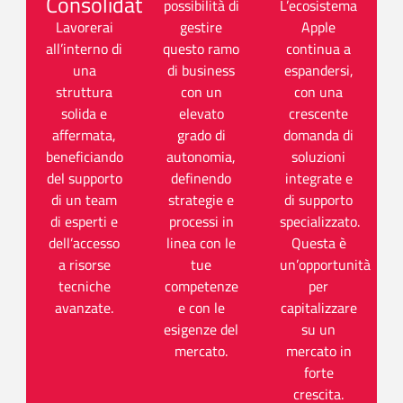
Consolidata
possibilità di
L’ecosistema
Lavorerai
gestire
Apple
all’interno di
questo ramo
continua a
una
di business
espandersi,
struttura
con un
con una
solida e
elevato
crescente
affermata,
grado di
domanda di
beneficiando
autonomia,
soluzioni
del supporto
definendo
integrate e
di un team
strategie e
di supporto
di esperti e
processi in
specializzato.
dell’accesso
linea con le
Questa è
a risorse
tue
un’opportunità
tecniche
competenze
per
avanzate.
e con le
capitalizzare
esigenze del
su un
mercato.
mercato in
forte
crescita.