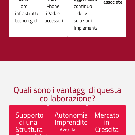
associate.
loro
iPhone,
continuo
infrastrutture
iPad, e
delle
tecnologiche.
accessori.
soluzioni
implementate.
Quali sono i vantaggi di questa
collaborazione?
Supporto
Autonomia
Mercato
di una
Imprenditoriale
in
Struttura
Crescita
Avrai la