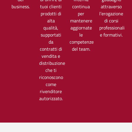
business.
tuoi clienti
continua
attraverso
prodotti di
per
l’erogazione
alta
mantenere
di corsi
qualità,
aggiornate
professionali
supportati
le
e formativi.
da
competenze
contratti di
del team.
vendita e
distribuzione
che ti
riconoscono
come
rivenditore
autorizzato.