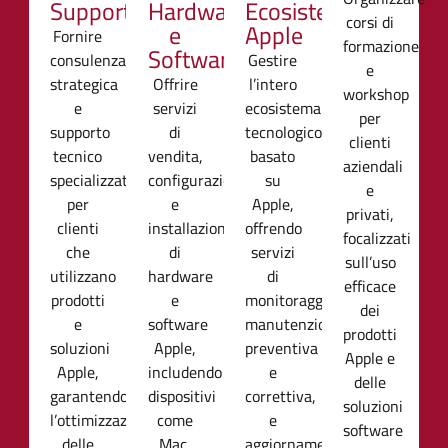
Supporto
Hardware
Ecosistemi
corsi di
e
Apple
Fornire
formazione
Software
consulenza
Gestire
e
strategica
Offrire
l’intero
workshop
e
servizi
ecosistema
per
supporto
di
tecnologico
clienti
tecnico
vendita,
basato
aziendali
specializzato
configurazione,
su
e
per
e
Apple,
privati,
clienti
installazione
offrendo
focalizzati
che
di
servizi
sull’uso
utilizzano
hardware
di
efficace
prodotti
e
monitoraggio,
dei
e
software
manutenzione
prodotti
soluzioni
Apple,
preventiva
Apple e
Apple,
includendo
e
delle
garantendo
dispositivi
correttiva,
soluzioni
l’ottimizzazione
come
e
software
delle
Mac,
aggiornamento