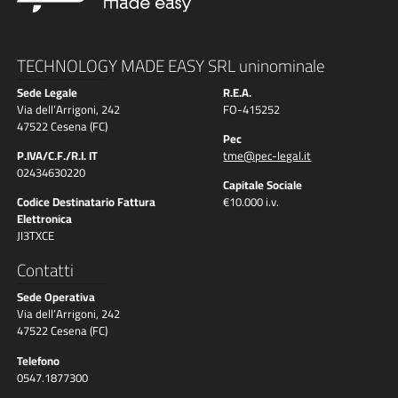
TECHNOLOGY MADE EASY SRL uninominale
Sede Legale
R.E.A.
Via dell’Arrigoni, 242
FO-415252
47522 Cesena (FC)
Pec
P.IVA/C.F./R.I. IT
tme@pec-legal.it
02434630220
Capitale Sociale
Codice Destinatario Fattura
€10.000 i.v.
Elettronica
JI3TXCE
Contatti
Sede Operativa
Via dell’Arrigoni, 242
47522 Cesena (FC)
Telefono
0547.1877300