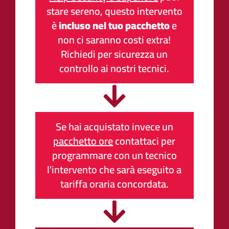
stare sereno, questo intervento
è
incluso nel tuo pacchetto
e
non ci saranno costi extra!
Richiedi per sicurezza un
controllo ai nostri tecnici.
Se hai acquistato invece un
pacchetto ore
contattaci per
programmare con un tecnico
l'intervento che sarà eseguito a
tariffa oraria concordata.