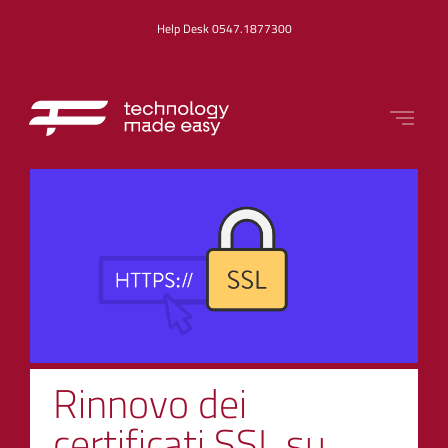
Help Desk 0547.1877300
Rinnovo dei
certificati SSL su