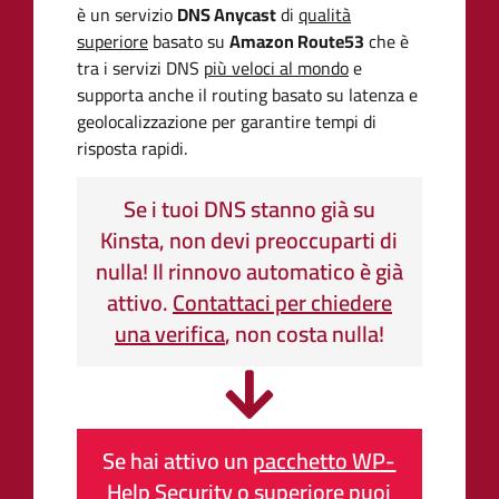
è un servizio
DNS Anycast
di
qualità
superiore
basato su
Amazon Route53
che è
tra i servizi DNS
più veloci al mondo
e
supporta anche il routing basato su latenza e
geolocalizzazione per garantire tempi di
risposta rapidi.
Se i tuoi DNS stanno già su
Kinsta, non devi preoccuparti di
nulla! Il rinnovo automatico è già
attivo.
Contattaci per chiedere
una verifica
, non costa nulla!
Se hai attivo un
pacchetto WP-
Help Security o superiore
puoi