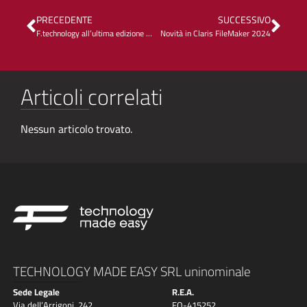
PRECEDENTE
SUCCESSIVO
F.technology all’ultima edizione del Dotfmp a Berlino
Novità in Claris FileMaker 2024
Articoli correlati
Nessun articolo trovato.
TECHNOLOGY MADE EASY SRL uninominale
Sede Legale
R.E.A.
Via dell’Arrigoni, 242
FO-415252