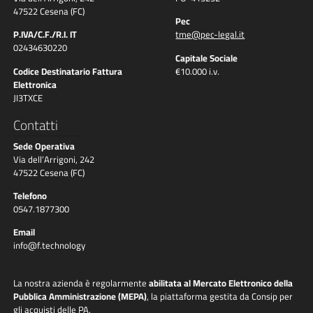
47522 Cesena (FC)
Pec
P.IVA/C.F./R.I. IT
tme@pec-legal.it
02434630220
Capitale Sociale
Codice Destinatario Fattura
€10.000 i.v.
Elettronica
JI3TXCE
Contatti
Sede Operativa
Via dell’Arrigoni, 242
47522 Cesena (FC)
Telefono
0547.1877300
Email
info@f.technology
La nostra azienda è regolarmente
abilitata al Mercato Elettronico della
Pubblica Amministrazione (MEPA)
, la piattaforma gestita da Consip per
gli acquisti delle PA.