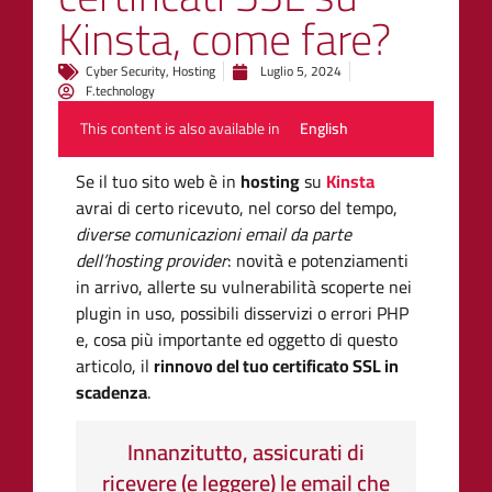
Kinsta, come fare?
Cyber Security
,
Hosting
Luglio 5, 2024
F.technology
This content is also available in
English
Se il tuo sito web è in
hosting
su
Kinsta
avrai di certo ricevuto, nel corso del tempo,
diverse comunicazioni email da parte
dell’hosting provider
: novità e potenziamenti
in arrivo, allerte su vulnerabilità scoperte nei
plugin in uso, possibili disservizi o errori PHP
e, cosa più importante ed oggetto di questo
articolo, il
rinnovo del tuo certificato SSL in
scadenza
.
Innanzitutto, assicurati di
ricevere (e leggere) le email che