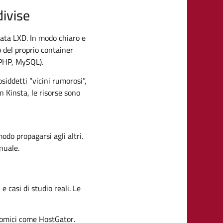
divise
zzata LXD. In modo chiaro e
 del proprio container
 PHP, MySQL).
siddetti “vicini rumorosi”,
on Kinsta, le risorse sono
do propagarsi agli altri.
nuale.
 casi di studio reali. Le
onomici come HostGator.