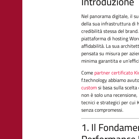
Introduzione
Nel panorama digitale, il s
della sua infrastruttura di 
credibilità stessa del bran
piattaforma di hosting Word
affidabilità. La sua archite
pensata su misura per azien
minima garantita e un’effic
Come
partner certificato K
f.technology abbiamo avuto 
custom
si basa sulla scelta 
non è solo una recensione, 
tecnici e strategici per cui
senza compromessi.
1. Il Fondamen
Performance I