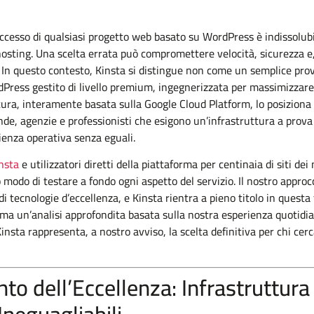
uccesso di qualsiasi progetto web basato su WordPress è indissolubi
hosting. Una scelta errata può compromettere velocità, sicurezza e, 
d. In questo contesto, Kinsta si distingue non come un semplice pr
Press gestito di livello premium, ingegnerizzata per massimizzare 
ttura, interamente basata sulla Google Cloud Platform, lo posiziona
de, agenzie e professionisti che esigono un’infrastruttura a prova d
ienza operativa senza eguali.
insta
e utilizzatori diretti della piattaforma per centinaia di siti dei n
modo di testare a fondo ogni aspetto del servizio. Il nostro approc
di tecnologie d’eccellenza, e Kinsta rientra a pieno titolo in questa 
ma un’analisi approfondita basata sulla nostra esperienza quotidia
 Kinsta rappresenta, a nostro avviso, la scelta definitiva per chi c
to dell’Eccellenza: Infrastruttura
neguagliabili