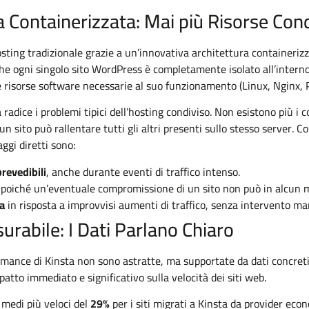
a Containerizzata: Mai più Risorse Con
hosting tradizionale grazie a un’innovativa architettura containeri
che ogni singolo sito WordPress è completamente isolato all’interno
le risorse software necessarie al suo funzionamento (Linux, Nginx,
radice i problemi tipici dell’hosting condiviso. Non esistono più i co
un sito può rallentare tutti gli altri presenti sullo stesso server. C
aggi diretti sono:
prevedibili
, anche durante eventi di traffico intenso.
 poiché un’eventuale compromissione di un sito non può in alcun mo
ca
in risposta a improvvisi aumenti di traffico, senza intervento ma
surabile: I Dati Parlano Chiaro
mance di Kinsta non sono astratte, ma supportate da dati concreti e
tto immediato e significativo sulla velocità dei siti web.
medi più veloci del
29%
per i siti migrati a Kinsta da provider ec