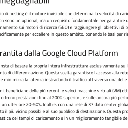
zio di hosting è il motore invisibile che determina la velocità di car
on sono un optional, ma un requisito fondamentale per garantire u
ionamento sui motori di ricerca (SEO) e raggiungere gli obiettivi di b
cificamente per eccellere in questo ambito, ponendo le basi per ris
rantita dalla Google Cloud Platform
insta di basare la propria intera infrastruttura esclusivamente sul
o di differenziazione. Questa scelta garantisce l’accesso alla ret
e minimizza la latenza instradando il traffico attraverso una delle 
oni, beneficiano delle più recenti e veloci macchine virtuali (VM) ottim
offrono prestazioni fino al 200% superiori, e sulle ancora più perf
di un ulteriore 20-50%. Inoltre, con una rete di 37 data center globa
to il più vicino possibile al suo pubblico di destinazione. Questa pr
astica dei tempi di caricamento e in un miglioramento tangibile de